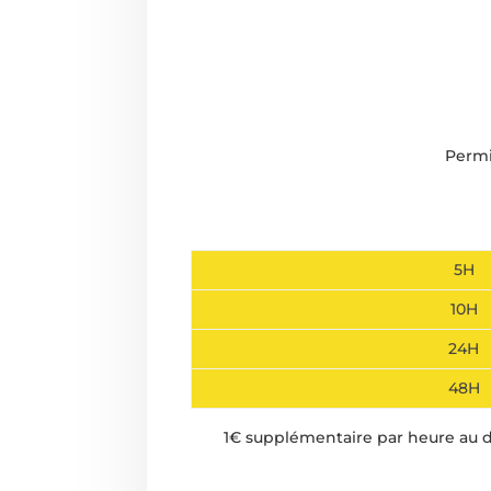
Permi
5H
10H
24H
48H
1€ supplémentaire par heure au 