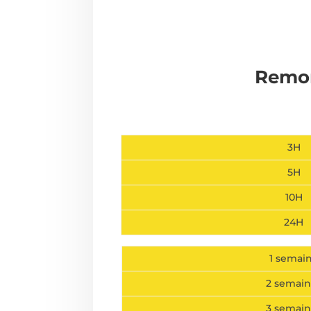
Remor
3H
5H
10H
24H
1 semai
2 semain
3 semain