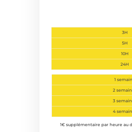
3H
5H
10H
24H
1 semai
2 semain
3 semain
4 semai
1€ supplémentaire par heure au 