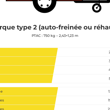
que type 2 (auto-freinée ou réha
PTAC : 750 kg – 2,43×1,23 m
ne
es
es
2