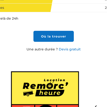
nes
2
delà de 24h
Où la trouver
Une autre durée ?
Devis gratuit