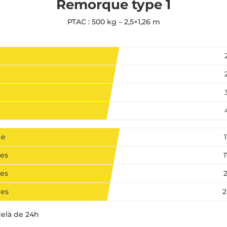
Remorque type 1
PTAC : 500 kg – 2,5×1,26 m
ne
es
es
nes
2
delà de 24h