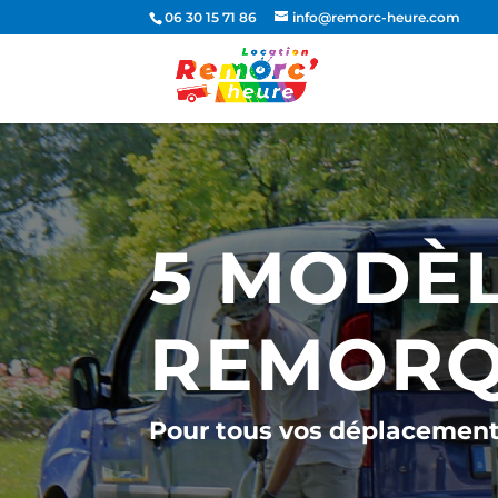
06 30 15 71 86
info@remorc-heure.com
5 MODÈL
REMORQ
Pour tous vos déplacemen