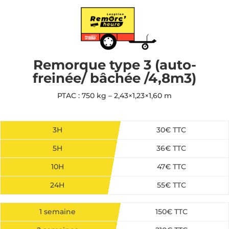
Remorque type 3 (auto-
freinée/ bâchée /4,8m3)
PTAC : 750 kg – 2,43×1,23×1,60 m
3H
30€ TTC
5H
36€ TTC
10H
47€ TTC
24H
55€ TTC
1 semaine
150€ TTC