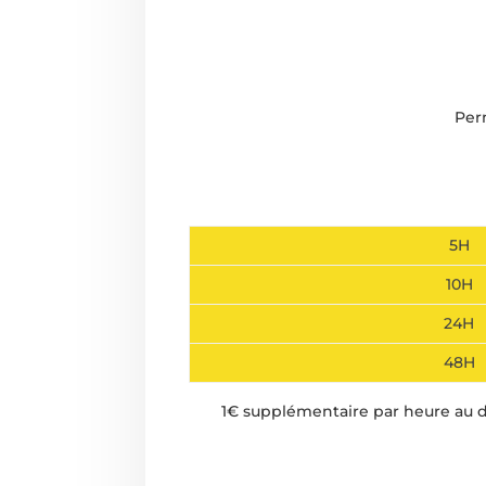
Per
5H
10H
24H
48H
1€ supplémentaire par heure au 