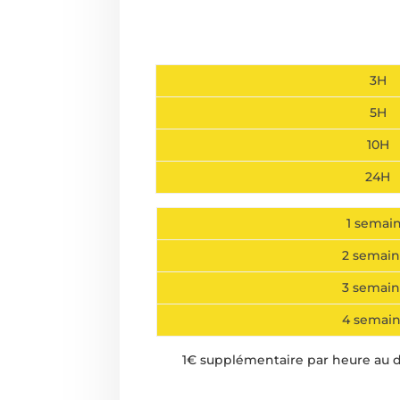
3H
5H
10H
24H
1 semai
2 semain
3 semain
4 semai
1€ supplémentaire par heure au 