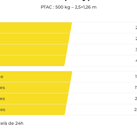
PTAC : 500 kg – 2,5×1,26 m
ne
es
es
nes
2
delà de 24h