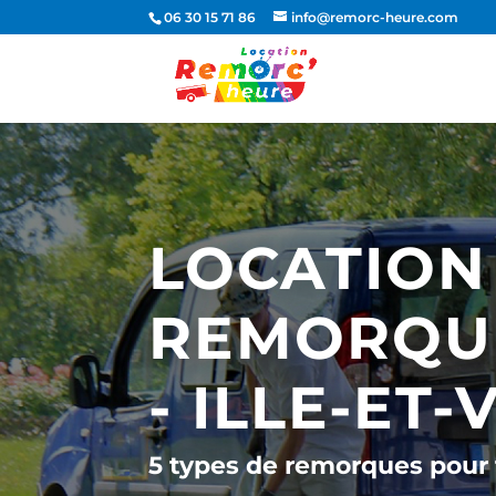
06 30 15 71 86
info@remorc-heure.com
LOCATION
REMORQUE
- ILLE-ET-
5 types de remorques pour 