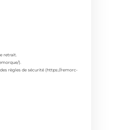
 retrait.
remorque/
).
 des
règles de sécurité
(https://remorc-