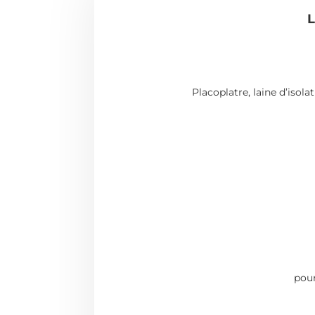
L
Placoplatre, laine d’isola
pour