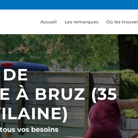
Accueil
Les remorques
Où les trouve
 DE
 À BRUZ (35
VILAINE)
tous vos besoins