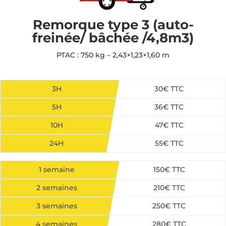
Remorque type 3 (auto-
freinée/ bâchée /4,8m3)
PTAC : 750 kg – 2,43×1,23×1,60 m
3H
30€ TTC
5H
36€ TTC
10H
47€ TTC
24H
55€ TTC
1 semaine
150€ TTC
2 semaines
210€ TTC
3 semaines
250€ TTC
4 semaines
280€ TTC