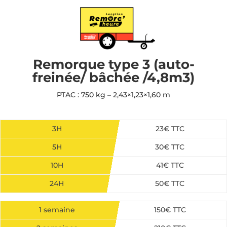
Remorque type 3 (auto-
freinée/ bâchée /4,8m3)
PTAC : 750 kg – 2,43×1,23×1,60 m
3H
23€ TTC
5H
30€ TTC
10H
41€ TTC
24H
50€ TTC
1 semaine
150€ TTC