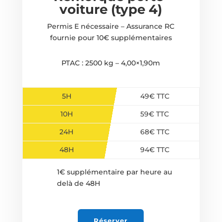
voiture (type 4)
Permis E nécessaire – Assurance RC
fournie pour 10€ supplémentaires
PTAC : 2500 kg – 4,00×1,90m
5H
49€ TTC
10H
59€ TTC
24H
68€ TTC
48H
94€ TTC
1€ supplémentaire par heure au
delà de 48H
Réserver