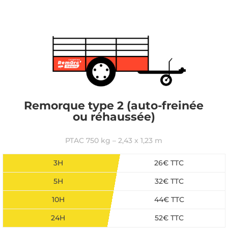
Remorque type 2 (auto-freinée
ou réhaussée)
PTAC 750 kg – 2,43 x 1,23 m
3H
26€ TTC
5H
32€ TTC
10H
44€ TTC
24H
52€ TTC