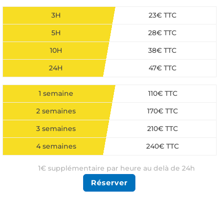
3H
23€ TTC
5H
28€ TTC
10H
38€ TTC
24H
47€ TTC
1 semaine
110€ TTC
2 semaines
170€ TTC
3 semaines
210€ TTC
4 semaines
240€ TTC
1€ supplémentaire par heure au delà de 24h
Réserver
Une autre durée ? Devis gratuit