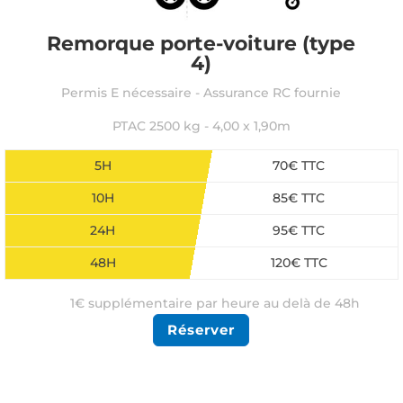
Remorque porte-voiture (type
4)
Permis E nécessaire - Assurance RC fournie
PTAC 2500 kg - 4,00 x 1,90m
5H
70€ TTC
10H
85€ TTC
24H
95€ TTC
48H
120€ TTC
1€ supplémentaire par heure au delà de 48h
Réserver
Une autre durée ? Devis gratuit