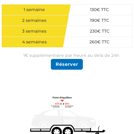
1 semaine
130€ TTC
2 semaines
190€ TTC
3 semaines
230€ TTC
4 semaines
260€ TTC
1€ supplémentaire par heure au delà de 24h
Réserver
Une autre durée ? Devis gratuit