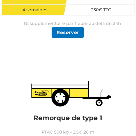
4 semaines
230€ TTC
1€ supplémentaire par heure au delà de 24h
Réserver
Une autre durée ? Devis gratuit
Remorque de type 1
PTAC 500 kg - 2,5x1,26 m